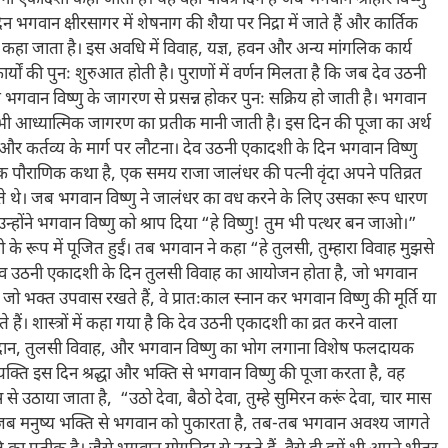
नी एकादशी कहा जाता है। यह वही पवित्र दिन है जब भगवान श्रीहरि विष्णु
 भगवान क्षीरसागर में शेषनाग की शैया पर निद्रा में जाते हैं और कार्तिक
 कहा जाता है। इस अवधि में विवाह, यज्ञ, हवन और अन्य मांगलिक कार्य
र्यों की पुनः शुरुआत होती है। पुराणों में वर्णन मिलता है कि जब देव उठनी
 भगवान विष्णु के जागरण से प्रसन्न होकर पुनः सक्रिय हो जाती है। भगवान
ं भी आध्यात्मिक जागरण का प्रतीक मानी जाती है। इस दिन की पूजा का अर्थ
र कर्तव्य के मार्ग पर लौटना। देव उठनी एकादशी के दिन भगवान विष्णु
क पौराणिक कथा है, एक समय राजा जालंधर की पत्नी वृंदा अपने पतिव्रत
हते थे। जब भगवान विष्णु ने जालंधर का वध करने के लिए उसका रूप धारण
होंने भगवान विष्णु को श्राप दिया “हे विष्णु! तुम भी पत्थर बन जाओ।”
के रूप में पूजित हुईं। तब भगवान ने कहा “हे तुलसी, तुम्हारा विवाह मुझसे
ए देव उठनी एकादशी के दिन तुलसी विवाह का आयोजन होता है, जो भगवान
जो भक्त उपवास रखते हैं, वे प्रातःकाल स्नान कर भगवान विष्णु की मूर्ति या
 हैं। शास्त्रों में कहा गया है कि देव उठनी एकादशी का व्रत करने वाला
िन दीपदान, तुलसी विवाह, और भगवान विष्णु का भोग लगाना विशेष फलदायक
्यक्ति इस दिन श्रद्धा और भक्ति से भगवान विष्णु की पूजा करता है, वह
से उठाया जाता है, “उठो देवा, बैठो देवा, तुम्हे सुमिरन करूं देवा, चार मास
 जब-जब मनुष्य भक्ति से भगवान को पुकारता है, तब-तब भगवान अवश्य जागते