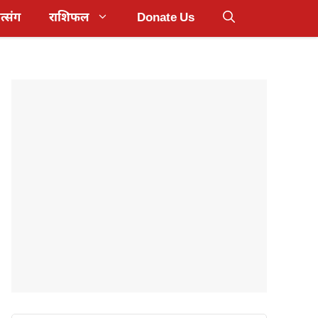
त्संग
राशिफल
Donate Us