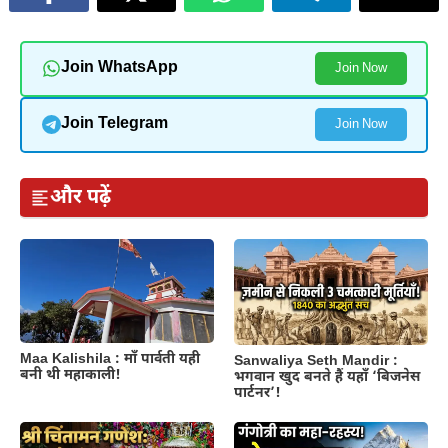
Join WhatsApp
Join Now
Join Telegram
Join Now
और पढ़ें
Maa Kalishila : माँ पार्वती यही
Sanwaliya Seth Mandir :
बनी थी महाकाली!
भगवान खुद बनते हैं यहाँ ‘बिजनेस
पार्टनर’!