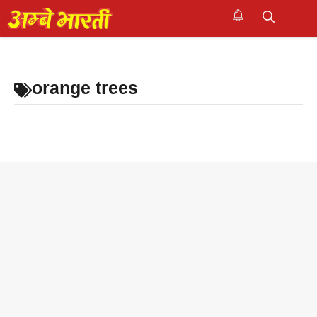
Skip
to
M
content
orange trees