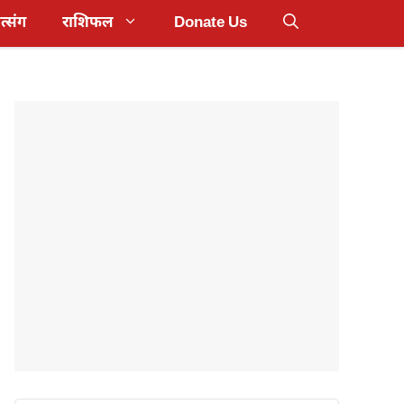
त्संग
राशिफल
Donate Us