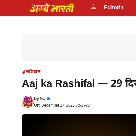
Skip
Editorial
to
content
राशिफल
Aaj ka Rashifal — 29 दि
By
NCI
On: December 27, 2025 8:53 AM