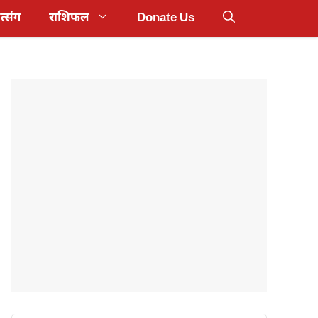
त्संग
राशिफल
Donate Us