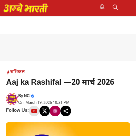
Skip
to
M
content
राशिफल
Aaj ka Rashifal —20 मार्च 2026
By
NCI
On: March 19, 2026 10:31 PM
Follow Us: