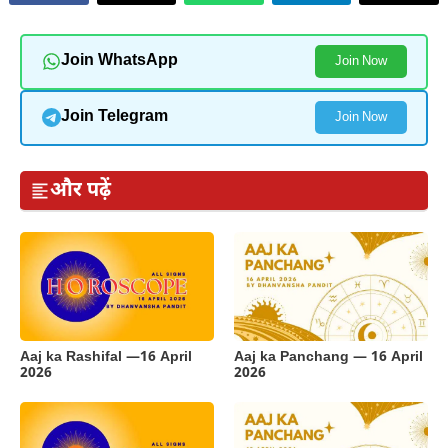
Join WhatsApp
Join Now
Join Telegram
Join Now
और पढ़ें
Aaj ka Rashifal —16 April
Aaj ka Panchang — 16 April
2026
2026