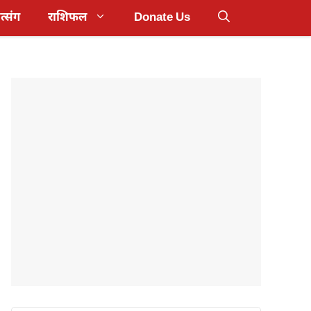
त्संग
राशिफल
Donate Us