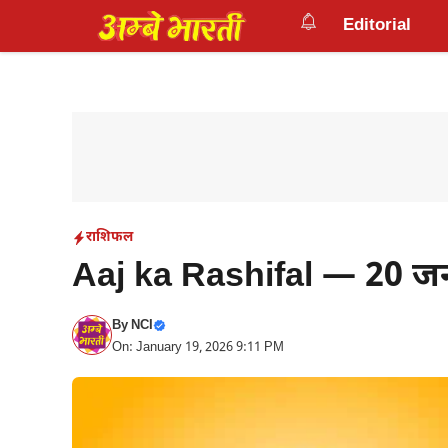
Skip
Editorial
to
content
राशिफल
Aaj ka Rashifal — 20 ज
By
NCI
On: January 19, 2026 9:11 PM