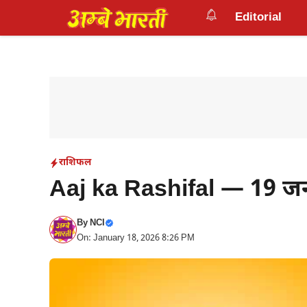
Skip
Editorial
to
content
राशिफल
Aaj ka Rashifal — 19 ज
By
NCI
On: January 18, 2026 8:26 PM