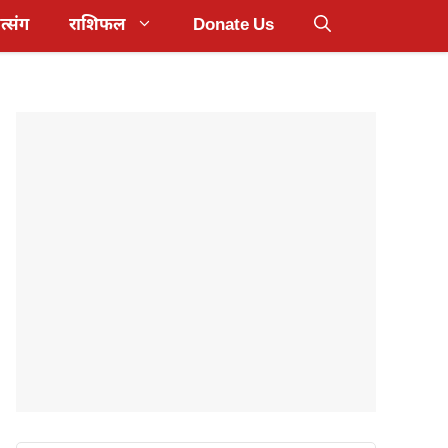
त्संग
राशिफल
Donate Us