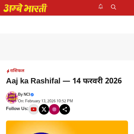
Skip
to
M
content
राशिफल
Aaj ka Rashifal — 14 फरवरी 2026
By
NCI
On: February 13, 2026 10:52 PM
Follow Us: