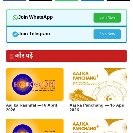
Join WhatsApp
Join Now
Join Telegram
Join Now
और पढ़ें
Aaj ka Rashifal —16 April
Aaj ka Panchang — 16 April
2026
2026