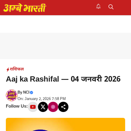
Skip
to
M
content
राशिफल
Aaj ka Rashifal — 04 जनवरी 2026
By
NCI
On: January 2, 2026 7:58 PM
Follow Us: