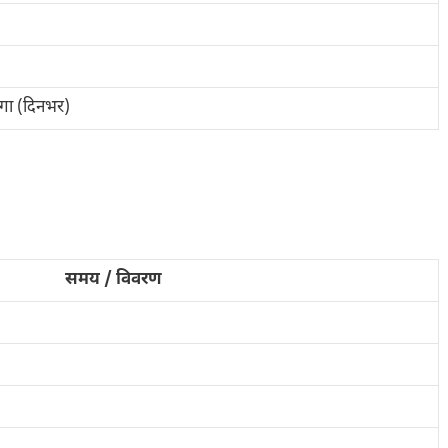
रेगा (दिनभर)
समय / विवरण