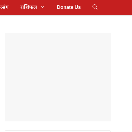
त्संग
राशिफल
Donate Us