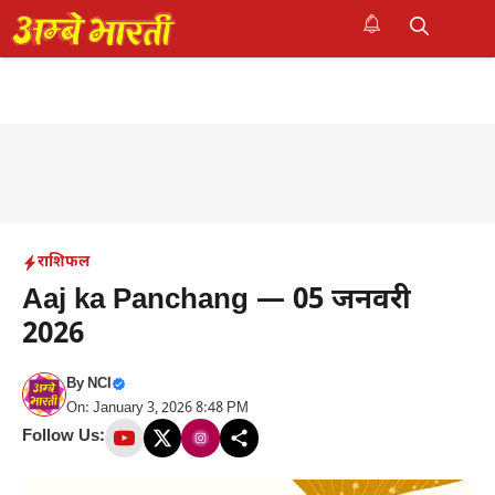
Skip
to
M
content
राशिफल
Aaj ka Panchang — 05 जनवरी
2026
By
NCI
On: January 3, 2026 8:48 PM
Follow Us: