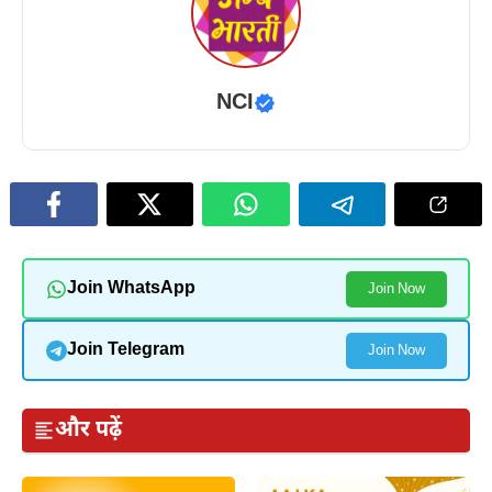
NCI
Join WhatsApp
Join Now
Join Telegram
Join Now
और पढ़ें