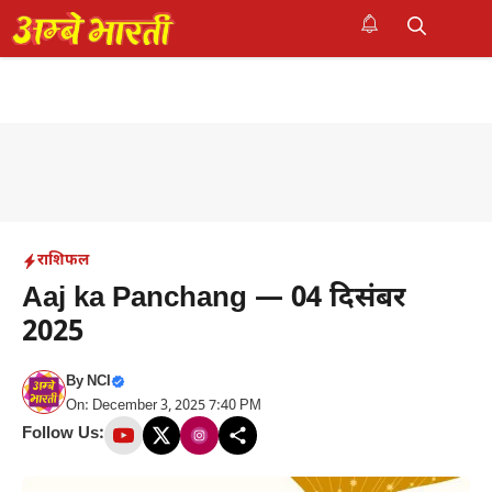
Skip
to
M
content
राशिफल
Aaj ka Panchang — 04 दिसंबर
2025
By
NCI
On: December 3, 2025 7:40 PM
Follow Us: