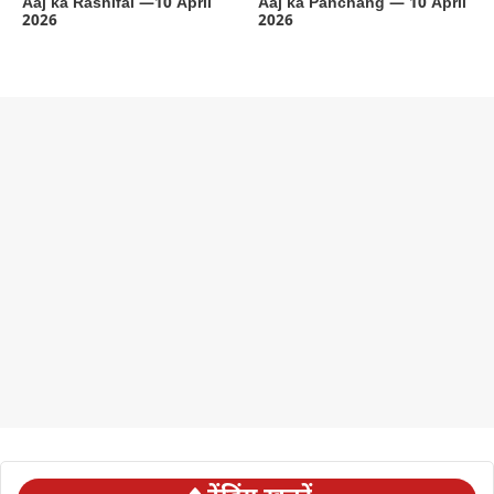
Aaj ka Rashifal —10 April
Aaj ka Panchang — 10 April
2026
2026