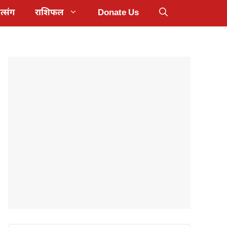
त्संग
राशिफल
Donate Us