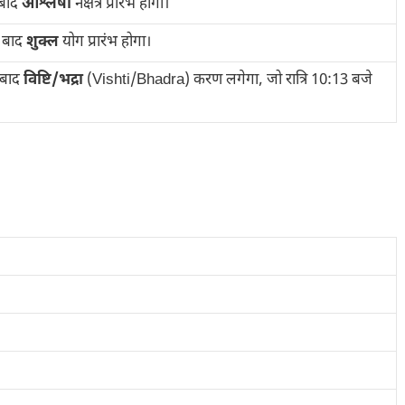
बाद
आश्लेषा
नक्षत्र प्रारंभ होगा।
 बाद
शुक्ल
योग प्रारंभ होगा।
 बाद
विष्टि/भद्रा
(Vishti/Bhadra) करण लगेगा, जो रात्रि 10:13 बजे