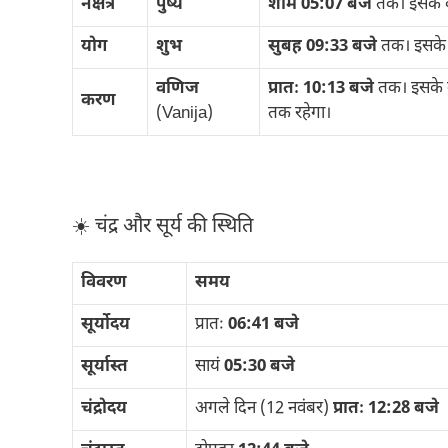
नक्षत्र
पुष्य
शाम 05:07 बजे
तक। इसके 
योग
शुभ
सुबह 09:33 बजे
तक। इसके
वणिज
प्रातः 10:13 बजे
तक। इसके
करण
(Vanija)
तक रहेगा।
☀️ चंद्र और सूर्य की स्थिति
विवरण
समय
सूर्योदय
प्रातः
06:41 बजे
सूर्यास्त
सायं
05:30 बजे
चंद्रोदय
अगले दिन (12 नवंबर)
प्रातः 12:28 बजे