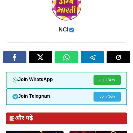
NCI
Join WhatsApp
Join Now
Join Telegram
Join Now
और पढ़ें